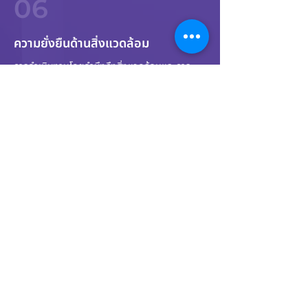
06
ความยั่งยืนด้านสิ่งแวดล้อม
การดำเนินงานโดยคำนึงถึงสิ่งแวดล้อมและการ
เปลี่ยนแปลงสภาพภูมิอากาศ ด้วยการฝึกอบรม
พนักงานให้ปฏิบัติหน้าที่โดยลดผลกระทบต่อสิ่ง
แวดล้อมและชุมชนมากที่สุด เพื่อป้องกันปัญหาที่
อาจเกิดขึ้นจากกระบวนการก่อสร้างของบริษัท
ติดต่อเรา
นวัตกรรมการก่อสร้างเพื่อธุรกิจ
ชื่อ
*
นามสกุล
*